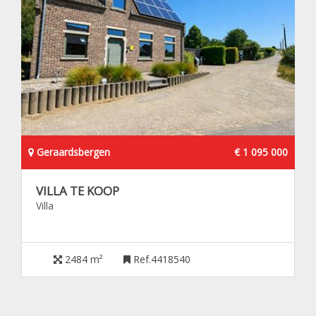
Geraardsbergen
€ 1 095 000
VILLA TE KOOP
Villa
2484 m²
Ref.4418540