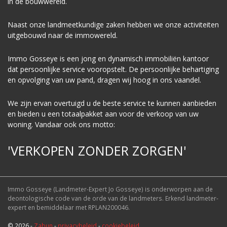
in de bouwwereld.
Naast onze landmeetkundige zaken hebben we onze activiteiten
uitgebouwd naar de immowereld.
Immo Gosseye is een jong en dynamisch immobiliën kantoor
dat persoonlijke service vooropstelt. De persoonlijke behartiging
en opvolging van uw pand, dragen wij hoog in ons vaandel.
We zijn ervan overtuigd u de beste service te kunnen aanbieden
en bieden u een totaalpakket aan voor de verkoop van uw
woning. Vandaar ook ons motto:
'VERKOPEN ZONDER ZORGEN'
Immo Gosseye (Landmeter-Expert Jo Gosseye) is onderworpen aan de
deontologische code van de orde van de landmeters. Erkend landmeter-
expert en bemiddelaar met RPLAN200046.
© 2026 -
Zabun
-
privacybeleid
-
cookiebeleid